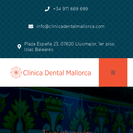
Skip
+34 971 669 699
to
content
info@clinicadentalmallorca.com
Plaza España 23, 07620 Llucmajor, 1er piso,
Islas Baleares
Toggle
Navigatio
pagina de inicio
Práctica