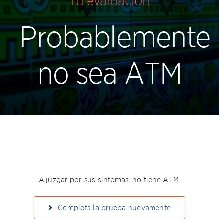
Tu evaluación
Servicios
Probablemente
Autoprueba ATM
no sea ATM
Contacto
A juzgar por sus síntomas, no tiene ATM.
Completa la prueba nuevamente