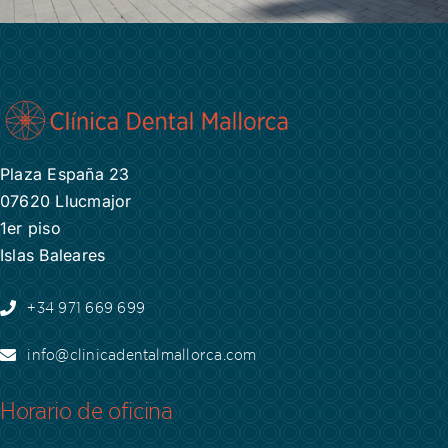
Plaza España 23
07620 Llucmajor
1er piso
Islas Baleares
+34 971 669 699
info@clinicadentalmallorca.com
Horario de oficina