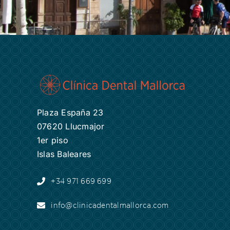
Plaza España 23
07620 Llucmajor
1er piso
Islas Baleares
+34 971 669 699
info@clinicadentalmallorca.com