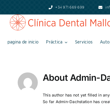
Skip
+34 971 669 699
in
to
content
pagina de inicio
Práctica
Servicios
Auto
About
Admin-Da
This author has not yet filled in any
So far Admin-Dachstation has creat