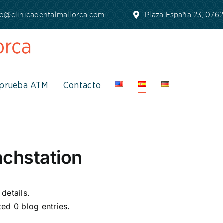
fo@clinicadentalmallorca.com
Plaza España 23, 07620
prueba ATM
Contacto
chstation
 details.
ed 0 blog entries.