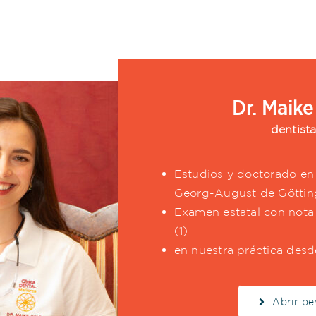
Dr. Maike
dentist
Estudios y doctorado en 
Georg-August de Göttin
Examen estatal con not
(1)
en nuestra práctica desd
Abrir per