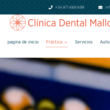
Skip
+34 971 669 699
in
to
content
pagina de inicio
Práctica
Servicios
Auto