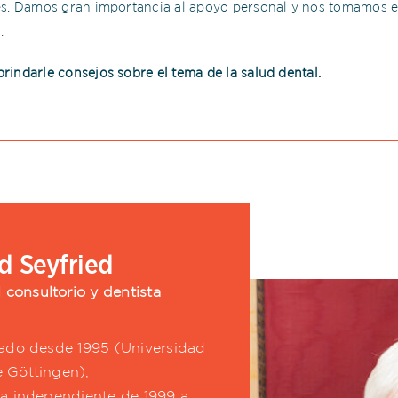
es. Damos gran importancia al apoyo personal y nos tomamos 
.
indarle consejos sobre el tema de la salud dental.
id Seyfried
l consultorio y dentista
ado desde 1995 (Universidad
 Göttingen),
a independiente de 1999 a