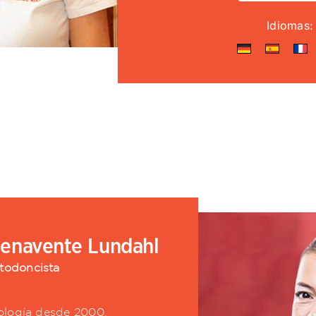
Idiomas:
Benavente Lundahl
todoncista
ología desde 2000,