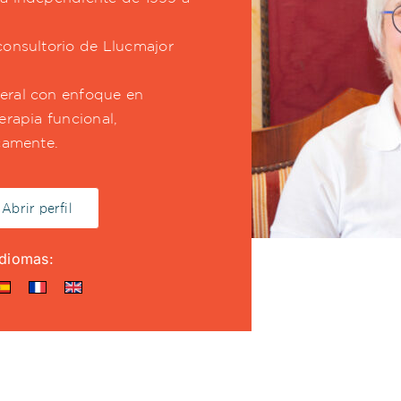
consultorio de Llucmajor
eral con enfoque en
erapia funcional,
icamente.
Abrir perfil
Idiomas: