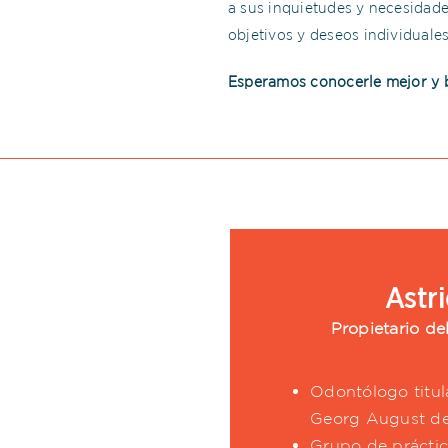
a sus inquietudes y necesidad
objetivos y deseos individuales
Esperamos conocerle mejor y br
Astr
Propietario de
Odontólogo titul
Georg August de
Grupo de práctic