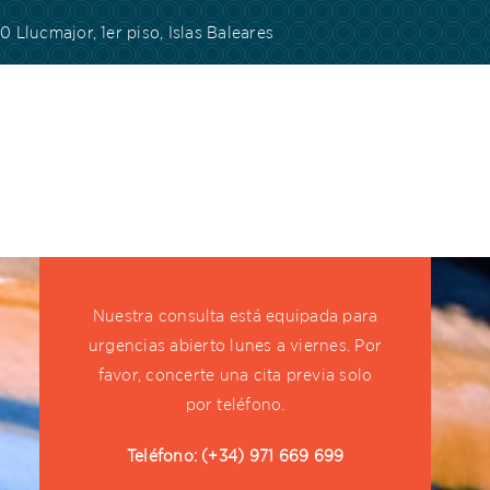
 Llucmajor, 1er piso, Islas Baleares
Nuestra consulta está equipada para
urgencias abierto lunes a viernes. Por
favor, concerte una cita previa solo
por teléfono.
Teléfono
: (+34) 971 669 699