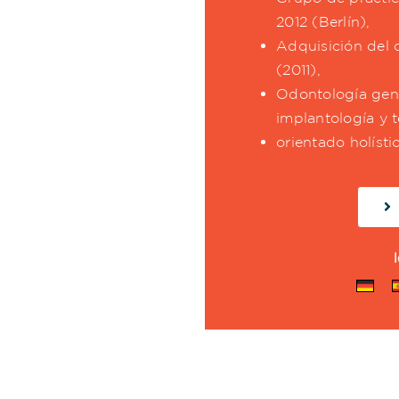
2012 (Berlín),
Adquisición del 
(2011),
Odontología gen
implantología y t
orientado holíst