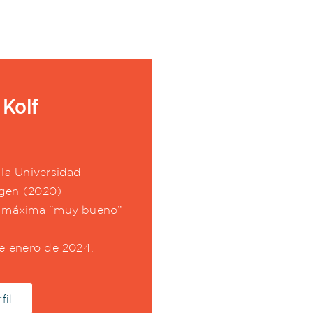
 Kolf
a
la Universidad
gen (2020)
a máxima “muy bueno”
e enero de 2024.
fil