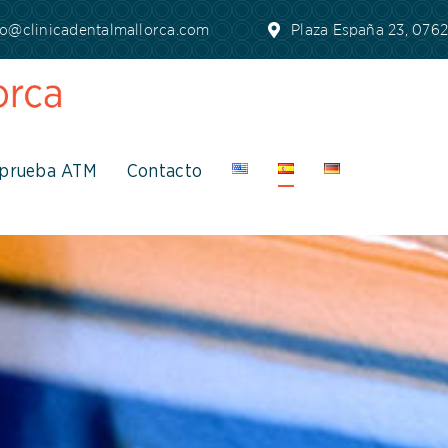
fo@clinicadentalmallorca.com
Plaza España 23, 07620
prueba ATM
Contacto