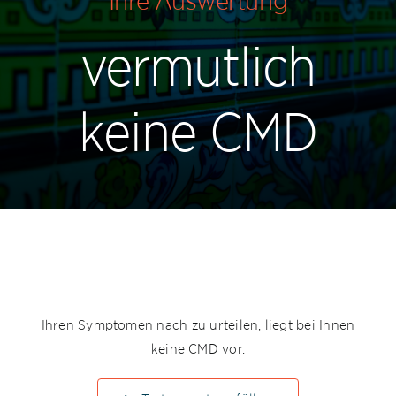
Ihre Auswertung
Leistungen
vermutlich
CMD Selbsttest
keine CMD
Kontakt
Ihren Symptomen nach zu urteilen, liegt bei Ihnen
keine CMD vor.