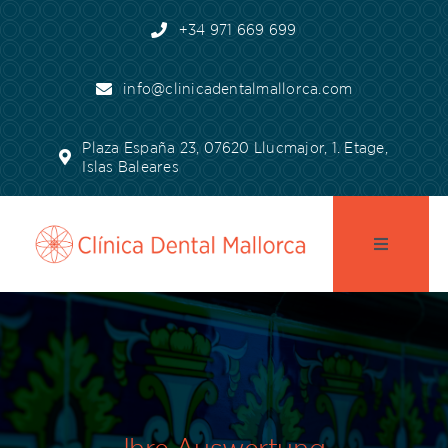
Skip
+34 971 669 699
to
content
info@clinicadentalmallorca.com
Plaza España 23, 07620 Llucmajor, 1. Etage,
Islas Baleares
Toggle
Navigatio
Startseite
Praxis