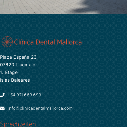
Plaza España 23
07620 Llucmajor
1. Etage
Islas Baleares
+34 971 669 699
info@clinicadentalmallorca.com
Sprechzeiten