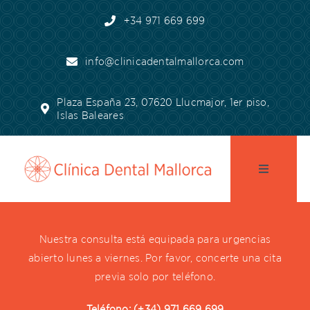
Skip
+34 971 669 699
to
content
info@clinicadentalmallorca.com
Plaza España 23, 07620 Llucmajor, 1er piso,
Islas Baleares
Toggle
Navigatio
pagina de inicio
Nuestra consulta está equipada para urgencias
abierto lunes a viernes. Por favor, concerte una cita
Práctica
previa solo por teléfono.
Teléfono: (+34) 971 669 699