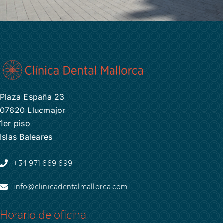
Plaza España 23
07620 Llucmajor
1er piso
Islas Baleares
+34 971 669 699
info@clinicadentalmallorca.com
Horario de oficina