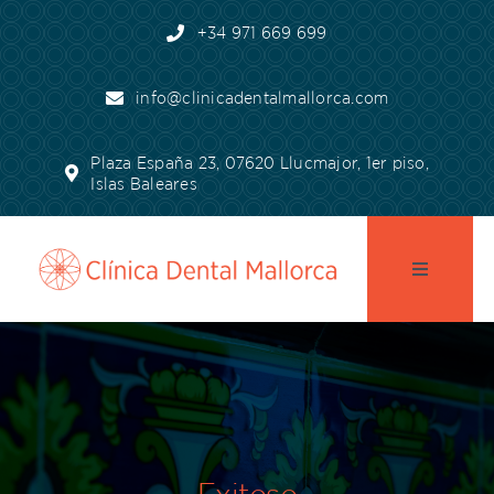
Skip
+34 971 669 699
to
content
info@clinicadentalmallorca.com
Plaza España 23, 07620 Llucmajor, 1er piso,
Islas Baleares
Toggle
Navigatio
pagina de inicio
Práctica