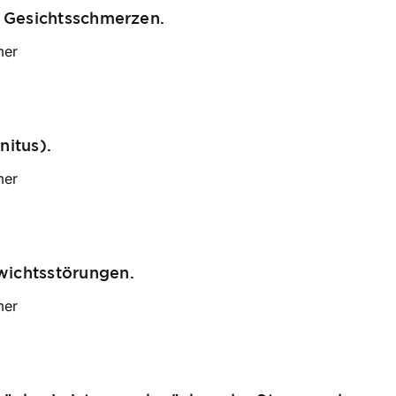
r Gesichtsschmerzen.
mer
nitus).
mer
wichtsstörungen.
mer