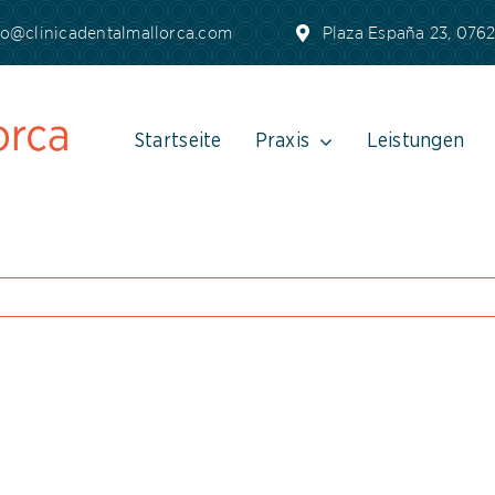
fo@clinicadentalmallorca.com
Plaza España 23, 07620
Startseite
Praxis
Leistungen