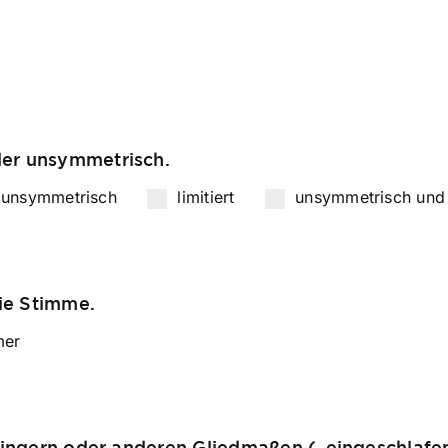
oder unsymmetrisch.
unsymmetrisch
limitiert
unsymmetrisch und l
die Stimme.
mer
 Fingern oder anderen Gliedmaßen („eingeschlafe