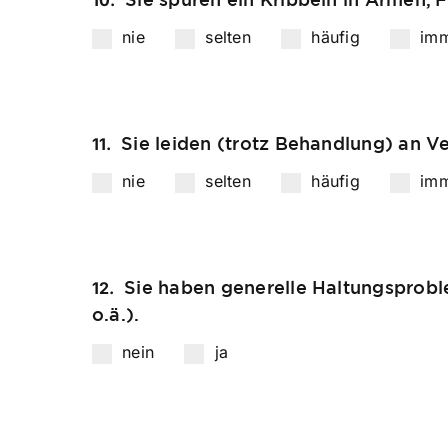
10.
nie
selten
häufig
im
Sie leiden (trotz Behandlung) an 
11.
nie
selten
häufig
im
Sie haben generelle Haltungsprobl
12.
o.ä.).
nein
ja