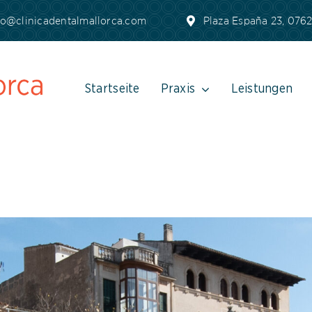
fo@clinicadentalmallorca.com
Plaza España 23, 07620
Startseite
Praxis
Leistungen