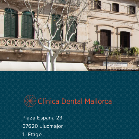
Plaza España 23
07620 Llucmajor
1. Etage