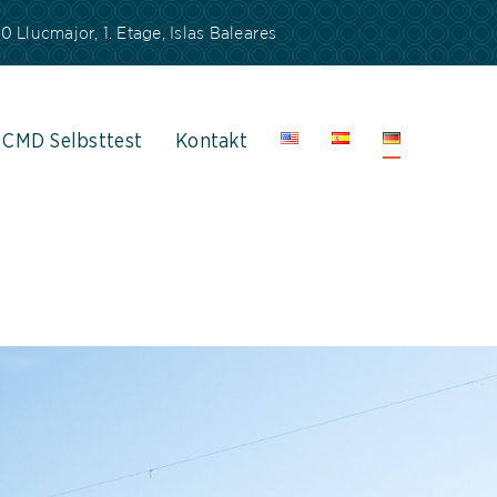
 Llucmajor, 1. Etage, Islas Baleares
CMD Selbsttest
Kontakt