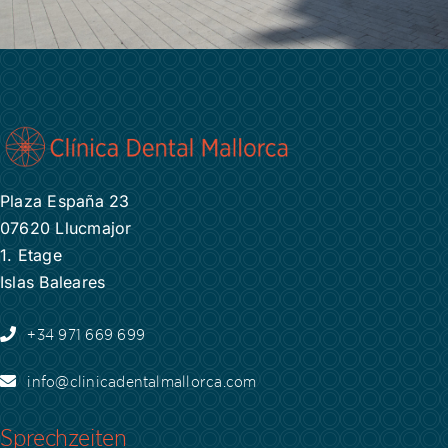
Plaza España 23
07620 Llucmajor
1. Etage
Islas Baleares
+34 971 669 699
info@clinicadentalmallorca.com
Sprechzeiten