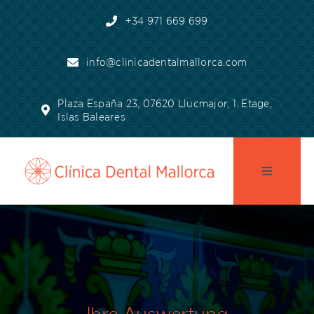
Skip
+34 971 669 699
to
content
info@clinicadentalmallorca.com
Plaza España 23, 07620 Llucmajor, 1. Etage,
Islas Baleares
Toggle
Navigatio
Startseite
Praxis